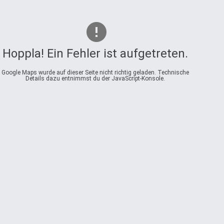
Tel. (0 52 28) 59 5
Fax (0 52 28) 96 06
41
Hoppla! Ein Fehler ist aufgetreten.
www.tischlermeister-
Google Maps wurde auf dieser Seite nicht richtig geladen. Technische
Details dazu entnimmst du der JavaScript-Konsole.
moeller.de
info@tischler-
meister-moeller.de