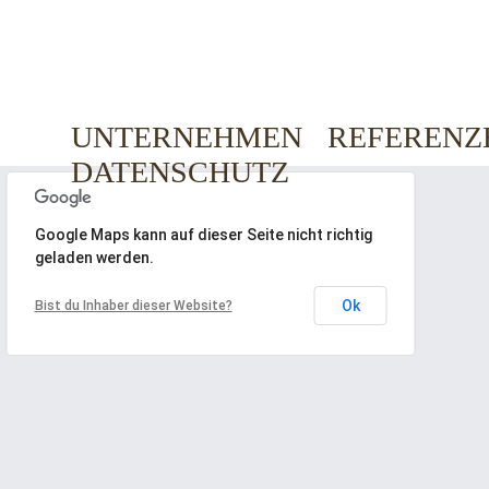
Navigation
UNTERNEHMEN
REFERENZ
überspringen
DATENSCHUTZ
Google Maps kann auf dieser Seite nicht richtig
Ihr Weg zu
geladen werden.
uns!
Ok
Bist du Inhaber dieser Website?
Tischlerei Möller
Dornberger Heide 6
32584
Löhne/Wittel