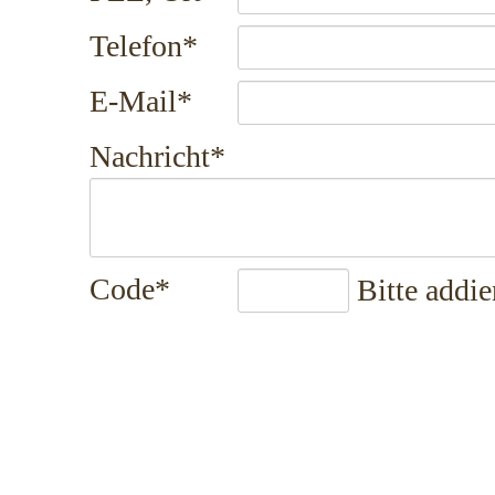
Pflichtfeld
Telefon
*
Pflichtfeld
E-Mail
*
Pflichtfeld
Nachricht
*
Pflichtfeld
Code
*
Bitte addie